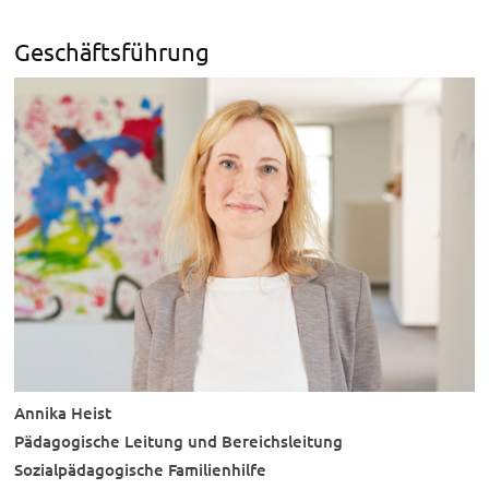
d
h
Geschäftsführung
i
e
r
Annika Heist
Pädagogische Leitung und Bereichsleitung
Sozialpädagogische Familienhilfe